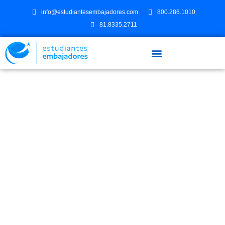
info@estudiantesembajadores.com
800.286.1010
81.8335.2711
ETIQUETA: SUECIA