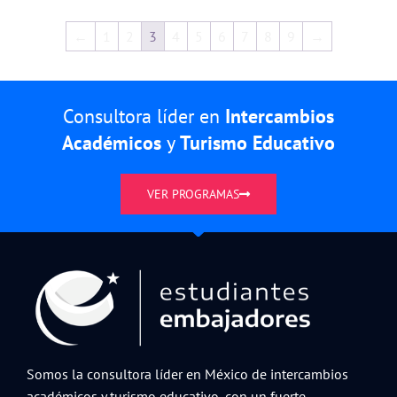
←
1
2
3
4
5
6
7
8
9
→
Consultora líder en
Intercambios
Académicos
y
Turismo Educativo
VER PROGRAMAS
Somos la consultora líder en México de intercambios
académicos y turismo educativo, con un fuerte