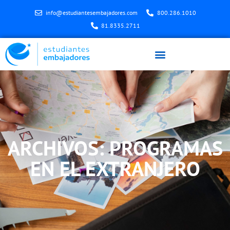
info@estudiantesembajadores.com
800.286.1010
81.8335.2711
ARCHIVOS: PROGRAMAS
EN EL EXTRANJERO