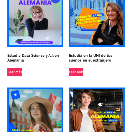
Estudia Data Science y A.I. en
Estudia en la UNI de tus
Alemania
sueños en el extranjero
Leer más
Leer más