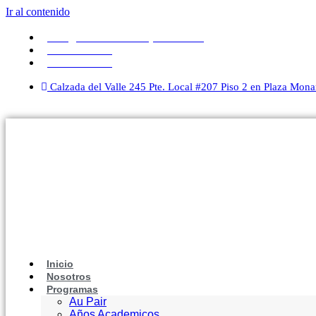
Ir al contenido
info@estudiantesembajadores.com
800.286.1010
81.8335.2711
Calzada del Valle 245 Pte. Local #207 Piso 2 en Plaza Mona
Inicio
Nosotros
Programas
Au Pair
Años Academicos