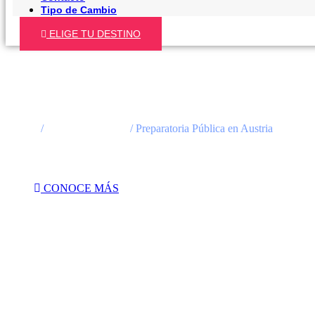
Tipo de Cambio
ELIGE TU DESTINO
ESTUDIA EN EL EXTRANJERO
Inicio
/
Años Academicos
/ Preparatoria Pública en Austria
Preparatoria Pública en Austria
CONOCE MÁS