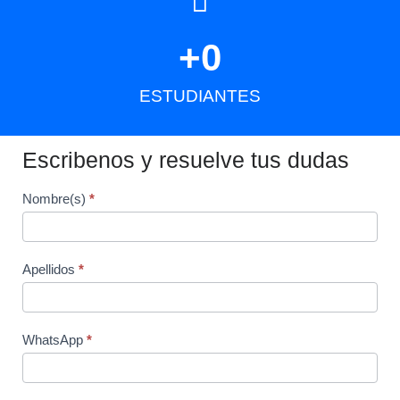
+
0
ESTUDIANTES
Escribenos y resuelve tus dudas
Form
Nombre(s)
*
EE
Apellidos
*
WhatsApp
*