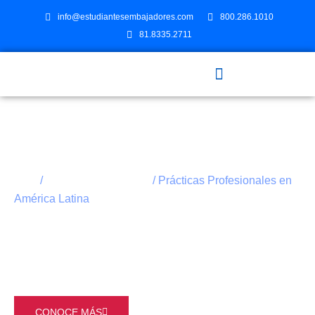
info@estudiantesembajadores.com
800.286.1010
81.8335.2711
ESTUDIA EN EL EXTRANJERO
/
/ Prácticas Profesionales en
Inicio
Prácticas Profesionales
América Latina
Prácticas Profesionales en
América Latina
CONOCE MÁS