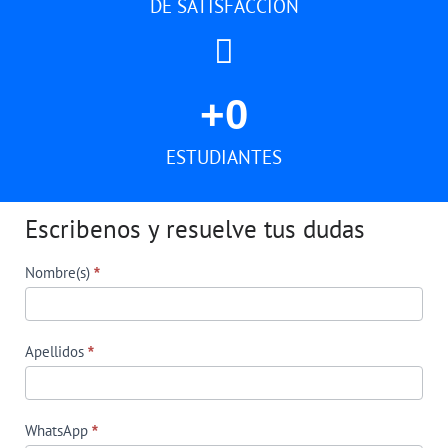
DE SATISFACCIÓN
+
0
ESTUDIANTES
Escribenos y resuelve tus dudas
Form
Nombre(s)
*
EE
Apellidos
*
WhatsApp
*