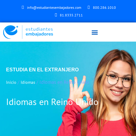
info@estudiantesembajadores.com
800.286.1010
81.8335.2711
ESTUDIA EN EL EXTRANJERO
/
/ Idiomas en Reino Unido
Inicio
Idiomas
Idiomas en Reino Unido