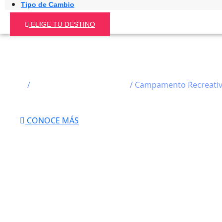
Tipo de Cambio
ELIGE TU DESTINO
ESTUDIA EN EL EXTRANJERO
Inicio
/
Campamentos de Verano
/ Campamento Recreativ
Campamento Recreativos en
CONOCE MÁS