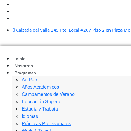
Ir
info@estudiantesembajadores.com
al
800.286.1010
contenido
81.8335.2711
Calzada del Valle 245 Pte. Local #207 Piso 2 en Plaza M
Inicio
Nosotros
Programas
Au Pair
Años Academicos
Campamentos de Verano
Educación Superior
Estudia y Trabaja
Idiomas
Prácticas Profesionales
Work & Travel