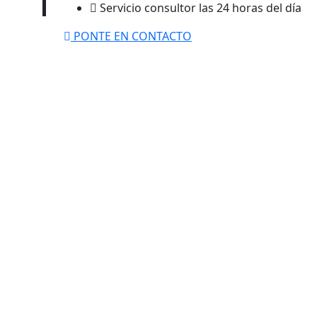
Servicio consultor las 24 horas del día
PONTE EN CONTACTO
DESTINOS PARA ELEGIR
+
0
OFICINAS EN EL PAÍS
0
DE SATISFACCIÓN
0
%
ESTUDIANTES