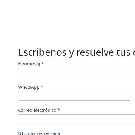
+
0
Escribenos y resuelve tus
Form
Nombre(s)
*
EE
WhatsApp
*
Correo electrónico
*
Oficina más cercana