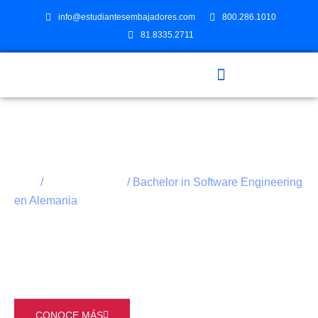
info@estudiantesembajadores.com
800.286.1010
81.8335.2711
ESTUDIA EN EL EXTRANJERO
/
/ Bachelor in Software Engineering
Inicio
Estudia y Trabaja
en Alemania
Bachelor in Software
Engineering en Alemania
CONOCE MÁS