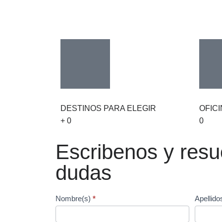
DESTINOS PARA ELEGIR
OFICI
+
0
0
Escribenos y resu
dudas
Form
Nombre(s)
*
Apellid
EE