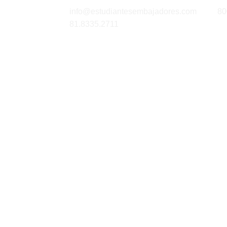
info@estudiantesembajadores.com
80
81.8335.2711