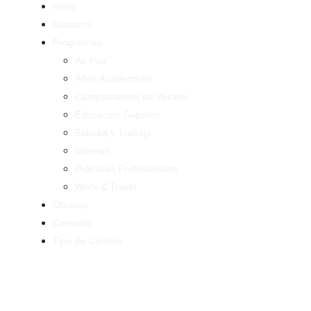
Inicio
Nosotros
Programas
Au Pair
Años Academicos
Campamentos de Verano
Educación Superior
Estudia y Trabaja
Idiomas
Prácticas Profesionales
Work & Travel
Oficinas
Contacto
Tipo de Cambio