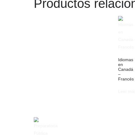
Productos relaci
Idiomas
en
Canadá
–
Francés
Leer má