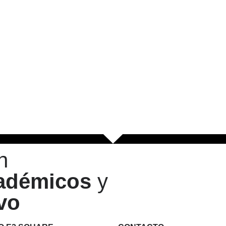
n
cadémicos
y
vo