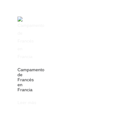
Campamento
de
Francés
en
Francia
Leer más