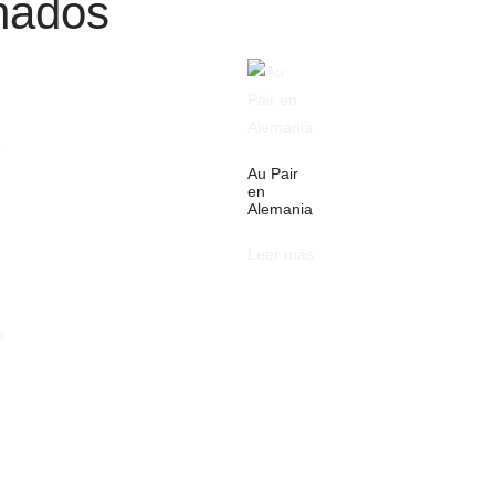
onados
Au Pair
en
Alemania
Leer más
s