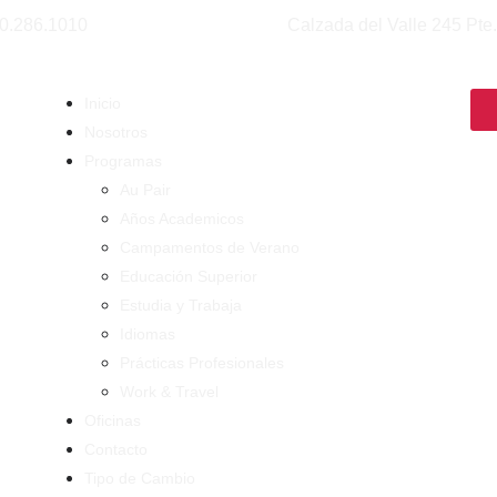
0.286.1010
Calzada del Valle 245 Pte
Inicio
Nosotros
Programas
Au Pair
Años Academicos
Campamentos de Verano
Educación Superior
Estudia y Trabaja
Idiomas
Prácticas Profesionales
Work & Travel
Oficinas
Contacto
Tipo de Cambio