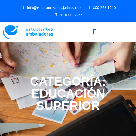
info@estudiantesembajadores.com
800.286.1010
81.8335.2711
CATEGORÍA:
EDUCACIÓN
SUPERIOR