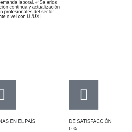
demanda laboral. ✅Salarios
ción continua y actualización
 profesionales del sector.
ente nivel con UI/UX!
NAS EN EL PAÍS
DE SATISFACCIÓN
0
%