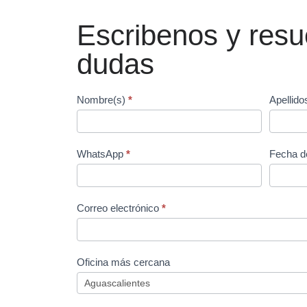
Escribenos y resu
dudas
Form
Nombre(s)
*
Apellid
EE
WhatsApp
*
Fecha d
Correo electrónico
*
Oficina más cercana