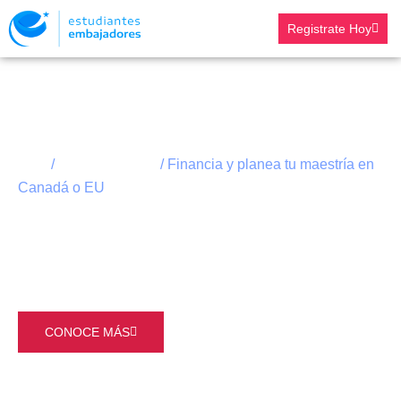
Registrate Hoy
ESTUDIA EN EL EXTRANJERO
/
/ Financia y planea tu maestría en
Inicio
Estudia y Trabaja
Canadá o EU
Financia y planea tu maestría
en Canadá o EU
CONOCE MÁS